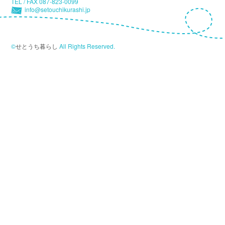
TEL / FAX 087-823-0099
info@setouchikurashi.jp
©
せとうち暮らし
All Rights Reserved.