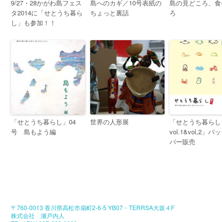
9/27・28かがわ島フェス
島へのカギ／10号表紙の
島の見どころ、食
タ2014に「せとうち暮ら
ちょっと裏話
ろ
し」も参加！！
「せとうち暮らし」04
世界の人形展
「せとうち暮らし
号 島もよう編
vol.1&vol,2」
バー販売
〒760-0013 香川県高松市扇町2-6-5 YB07・TERRSA大坂４F
株式会社 瀬戸内人