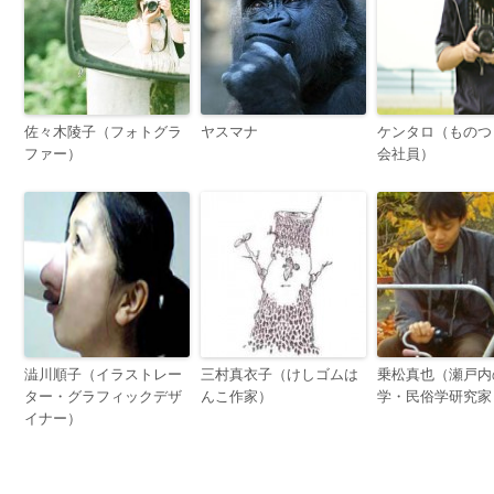
佐々木陵子（フォトグラ
ヤスマナ
ケンタロ（ものつ
ファー）
会社員）
澁川順子（イラストレー
三村真衣子（けしゴムは
乗松真也（瀬戸内
ター・グラフィックデザ
んこ作家）
学・民俗学研究家
イナー）