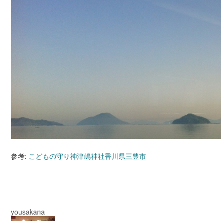
参考:
こどもの守り神津嶋神社香川県三豊市
yousakana