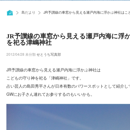
島だより
JR予讃線の車窓から見える瀬戸内海に浮かぶ神社はこ
JR予讃線の車窓から見える瀬戸内海に浮
を祀る津嶋神社
2012/04/28
未分類
せとうち写真部
JR予讃線の車窓から見える瀬戸内海に浮かぶ神社は
こどもの守り神を祀る「津嶋神社」です。
占い芸人の島田秀平さんが日本有数のパワースポットとして紹介し
GWにお子さん連れてお参りするのもいいかも。