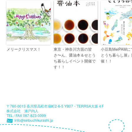
メリークリスマス！
東京・神奈川方面の皆
小豆島MeiPAM
さ〜ん、醤油本＆せとう
とうち暮らし展』
ち暮らしイベント開催で
催！！
す！！
〒760-0013 香川県高松市扇町2-6-5 YB07・TERRSA大坂４F
株式会社 瀬戸内人
TEL / FAX 087-823-0099
info@setouchikurashi.jp