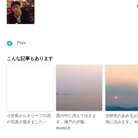
Prev
こんな記事もあります
小豆島からオリーブの花
霞の中に消えてゆきま
赤橙色のあめ玉が
の写真が届きました～
す。瀬戸の夕陽。
海に沈みます。 #se
#setoch