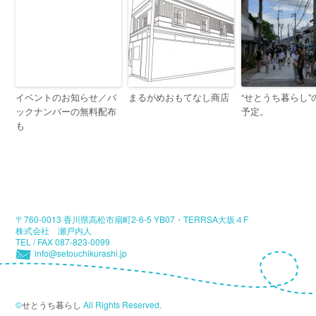
イベントのお知らせ／バ
まるがめおもてなし商店
“せとうち暮らし”
ックナンバーの無料配布
予定。
も
〒760-0013 香川県高松市扇町2-6-5 YB07・TERRSA大坂４F
株式会社 瀬戸内人
TEL / FAX 087-823-0099
info@setouchikurashi.jp
©
せとうち暮らし
All Rights Reserved.