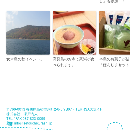
し」も参加！！
女木島の秋イベント。
高見島のお寺で茶粥が食
本島のお菓子が詰
べられます。
「ほんじまセット
〒760-0013 香川県高松市扇町2-6-5 YB07・TERRSA大坂４F
株式会社 瀬戸内人
TEL / FAX 087-823-0099
info@setouchikurashi.jp