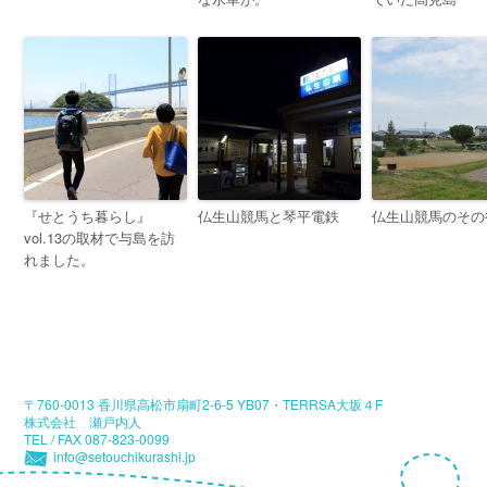
『せとうち暮らし』
仏生山競馬と琴平電鉄
仏生山競馬のその
vol.13の取材で与島を訪
れました。
〒760-0013 香川県高松市扇町2-6-5 YB07・TERRSA大坂４F
株式会社 瀬戸内人
TEL / FAX 087-823-0099
info@setouchikurashi.jp