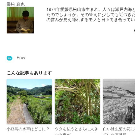
乗松 真也
1974年愛媛県松山市生まれ。人々は瀬戸内海
たのでしょうか。その答えに少しでも近づき
の営みが見え隠れするモノと日々向き合ってい
Prev
こんな記事もあります
小豆島の水車はどこに？
ツタを払うとさらに大き
白い除虫菊の花に
な水車が。
ていた高見島