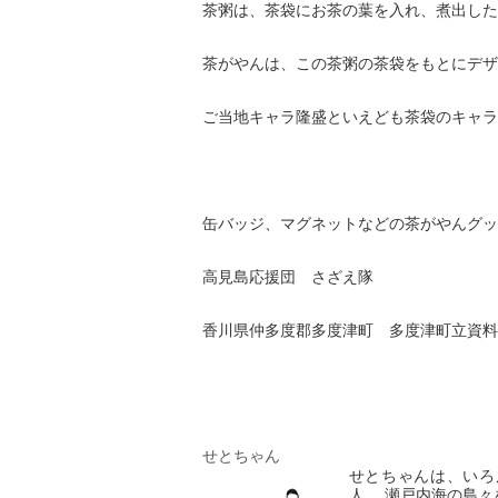
茶粥は、茶袋にお茶の葉を入れ、煮出した
茶がやんは、この茶粥の茶袋をもとにデザ
ご当地キャラ隆盛といえども茶袋のキャラ
缶バッジ、マグネットなどの茶がやんグッ
高見島応援団 さざえ隊
香川県仲多度郡多度津町 多度津町立資料館内 Te
せとちゃん
せとちゃんは、いろ
人。 瀬戸内海の島