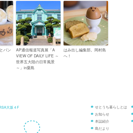
とパン
AP通信報道写真展「A
はみ出し編集部。岡村島
VIEW OF DAILY LIFE ～
へ！
世界五大陸の日常風景
～」in粟島
RRSA大坂４F
せとうち暮らしとは
お知らせ
本誌紹介
島だより