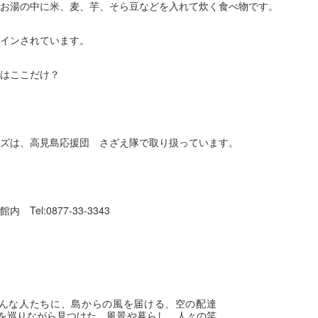
お湯の中に米、麦、芋、そら豆などを入れて炊く食べ物です。
インされています。
はここだけ？
ズは、高見島応援団 さざえ隊で取り扱っています。
l:0877-33-3343
んな人たちに、島からの風を届ける、空の配達
々を巡りながら見つけた、風景や暮らし、人々の笑