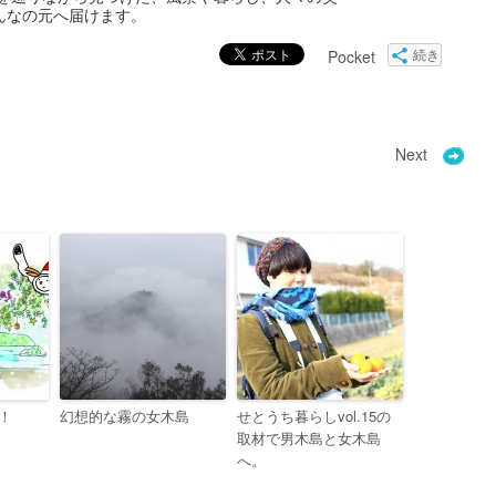
んなの元へ届けます。
Pocket
続き
Next
！
幻想的な霧の女木島
せとうち暮らしvol.15の
取材で男木島と女木島
へ。