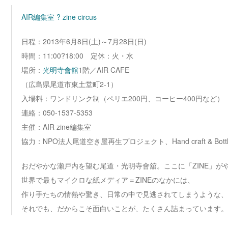
AIR編集室 ? zine circus
日程：2013年6月8日(土)～7月28日(日)
時間：11:00?18:00 定休：火・水
場所：
光明寺會舘
1階／AIR CAFE
（広島県尾道市東土堂町2-1）
入場料：ワンドリンク制（ペリエ200円、コーヒー400円など）
連絡：050-1537-5353
主催：AIR zine編集室
協力：NPO法人尾道空き屋再生プロジェクト、Hand craft & Bottl
おだやかな瀬戸内を望む尾道・光明寺會舘。ここに「ZINE」が
世界で最もマイクロな紙メディア＝ZINEのなかには、
作り手たちの情熱や驚き、日常の中で見逃されてしまうような、
それでも、だからこそ面白いことが、たくさん詰まっています。