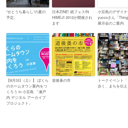
“せとうち暮らし”の夏の
日本ZINE! 紙フェスIN
小豆島のデザイナ
予定。
HIMEJI 2012が開催され
yuccoさん「Thin
ます
展示会のご案内
【8月3日（土）】 ぼくら
道後蚤の市
トークイベント「
のホームタウン案内をつ
歩く、まちを伝え
くろう in 小豆島 「瀬戸
内 デジタル アーカイブ
プロジェクト」