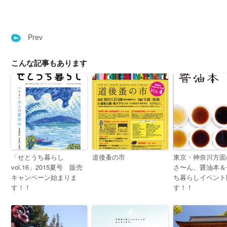
Prev
こんな記事もあります
「せとうち暮らし
道後蚤の市
東京・神奈川方面
vol.16」2015夏号 販売
さ〜ん、醤油本＆
キャンペーン始まりま
ち暮らしイベント
す！！
す！！