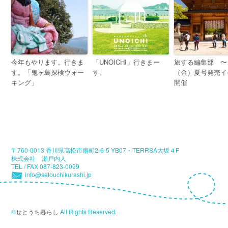
今年もやります。行きま
「UNOICHI」行きまー
旅する編集部 〜
す。「鬼ヶ島探検ウォー
す。
（金）夏号発売イ
キング」
開催
〒760-0013 香川県高松市扇町2-6-5 YB07・TERRSA大坂４F
株式会社 瀬戸内人
TEL / FAX 087-823-0099
info@setouchikurashi.jp
©
せとうち暮らし
All Rights Reserved.