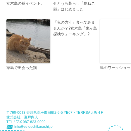
女木島の秋イベント。
せとうち暮らし「島ねこ
部」はじめました
「鬼の力汁」食べてみま
せんか？?女木島「鬼ヶ島
探検ウォーキング」?
家島で出会った猫
島のワークショッ
〒760-0013 香川県高松市扇町2-6-5 YB07・TERRSA大坂４F
株式会社 瀬戸内人
TEL / FAX 087-823-0099
info@setouchikurashi.jp