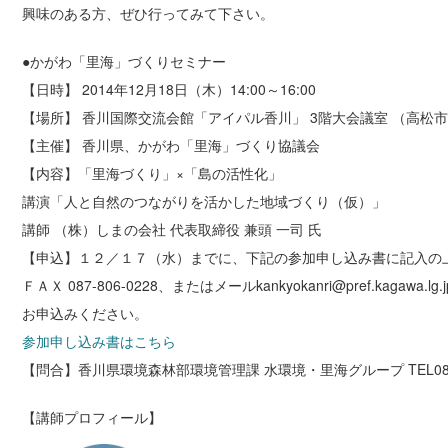
興味のある方、ぜひ行ってみて下さい。
●かがわ「里海」づくりセミナー
【日時】 2014年12月18日（木）14:00～16:00
【場所】 香川国際交流会館「アイパル香川」 3階大会議室 （高松市番
【主催】 香川県、かがわ「里海」づくり協議会
【内容】「里海づくり」×「島の活性化」
講演「人と自然のつながりを活かした地域づくり（仮）」
講師 （株）しまの会社 代表取締役 兼頭 一司 氏
【申込】１２／１７（水）までに、下記の参加申し込み書に記入の
ＦＡＸ 087-806-0228、またはメールkankyokanri@pref.kagawa.lg.
お申込みください。
参加申し込み書はこちら
【問合】香川県環境森林部環境管理課 水環境・里海グループ TEL087-8
【講師プロフィール】