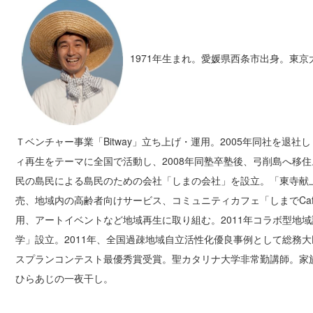
1971年生まれ。愛媛県西条市出身。東
Ｔベンチャー事業「Bitway」立ち上げ・運用。2005年同社を退
ィ再生をテーマに全国で活動し、2008年同塾卒塾後、弓削島へ移住
民の島民による島民のための会社「しまの会社」を設立。「東寺献
売、地域内の高齢者向けサービス、コミュニティカフェ「しまでCa
用、アートイベントなど地域再生に取り組む。2011年コラボ型地
学」設立。2011年、全国過疎地域自立活性化優良事例として総務大
スプランコンテスト最優秀賞受賞。聖カタリナ大学非常勤講師。家
ひらあじの一夜干し。