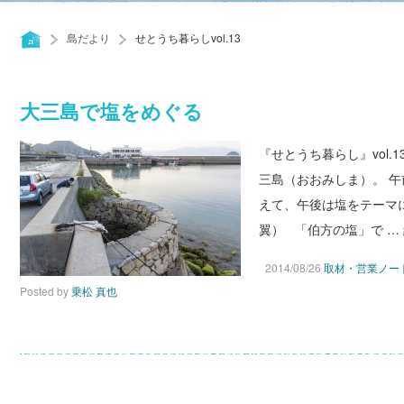
島だより
せとうち暮らしvol.13
大三島で塩をめぐる
『せとうち暮らし』vol
三島（おおみしま）。 
えて、午後は塩をテーマ
翼） 「伯方の塩」で …
2014/08/26
取材・営業ノー
Posted by
乗松 真也