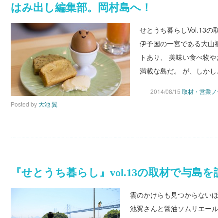
はみ出し編集部。岡村島へ！
せとうち暮らしVol.1
伊予国の一宮である大山
トあり、 美味い食べ物
満載な島だ。 が、しかし
2014/08/15
取材・営業ノ
Posted by
大池 翼
『せとうち暮らし』vol.13の取材で与島
雲のかけらも見つからない
池翼さんと醤油ソムリエー