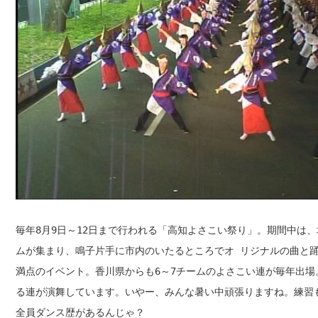
毎年8月9日～12日まで行われる「高知よさこい祭り」。期間中は、
ムが集まり、鳴子片手に市内のいたるところでオ リジナルの曲と
満点のイベント。香川県からも6～7チームのよさこい連が毎年出場
る連が演舞しています。いやー、みんな暑い中頑張りますね。練習
全員ダンス歴があるんじゃ？