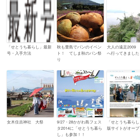
「せとうち暮らし」最新
秋も豊島でパンのイベン
大人の遠足2009
号・入手方法
ト！ てしま秋のパン祭
へ行ってきました
り
女木住吉神社 大祭
9/27・28かがわ島フェス
「せとうち暮らし
タ2014に「せとうち暮ら
版サイトがオープ
し」も参加！！