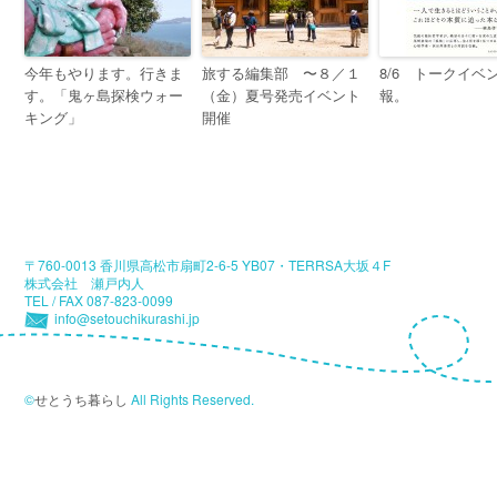
今年もやります。行きま
旅する編集部 〜８／１
8/6 トークイベ
す。「鬼ヶ島探検ウォー
（金）夏号発売イベント
報。
キング」
開催
〒760-0013 香川県高松市扇町2-6-5 YB07・TERRSA大坂４F
株式会社 瀬戸内人
TEL / FAX 087-823-0099
info@setouchikurashi.jp
©
せとうち暮らし
All Rights Reserved.