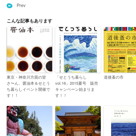
Prev
こんな記事もあります
東京・神奈川方面の皆
「せとうち暮らし
道後蚤の市
さ〜ん、醤油本＆せとう
vol.16」2015夏号 販売
ち暮らしイベント開催で
キャンペーン始まりま
す！！
す！！