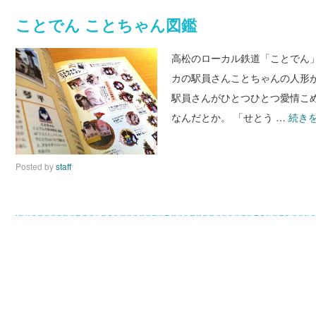
ら
ことでん ことちゃん図鑑
の
ホ
高松のローカル鉄道「ことでん
ー
カの駅員さんことちゃんの人形
ム
駅員さんがひとつひとつ愛情こ
タ
なんだとか。 「せとう …
続き
ウ
ン
Posted by
staff
案
内
を
つ
く
ろ
う
in