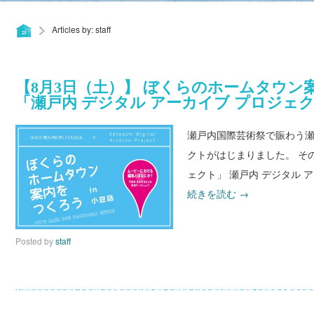
Articles by: staff
【8月3日（土）】 ぼくらのホームタウン案
「瀬戸内 デジタル アーカイブ プロジェ
瀬戸内国際芸術祭で賑わう
クトがはじまりました。 そ
ェクト」 瀬戸内 デジタル アーカ
【8
続きを読む
→
月
3
Posted by
staff
日
（土）】
ぼ
く