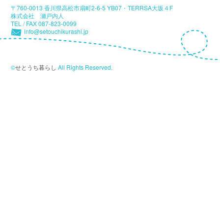
〒760-0013 香川県高松市扇町2-6-5 YB07・TERRSA大坂４F
小
株式会社 瀬戸内人
TEL / FAX 087-823-0099
豆
info@setouchikurashi.jp
島
「瀬
戸
©
せとうち暮らし
All Rights Reserved.
内
デ
ジ
タ
ル
ア
ー
カ
イ
ブ
プ