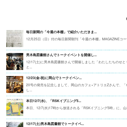
毎日新聞の「今週の本棚」で紹介いただきま...
12月25日（日）付の毎日新聞朝刊「今週の本棚」MAGAZINEコーナー
男木島図書館さんでトークイベントを開催し...
12/17(土)に男木島図書館さんで開催しました「わたしたちの
と...
12/23(金•祝)に岡山でトークイベン...
20号の発売を記念しまして、岡山のカフェ×アトリエZさんで、「
し...
本日12/7(水)、「RSKイブニング5...
本日、12/7(水)17時から放送される「RSKイブニング5時」に、山
12/17(土)男木島図書館でトークイベ...