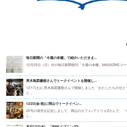
毎日新聞の「今週の本棚」で紹介いただきま...
12月25日（日）付の毎日新聞朝刊「今週の本棚」MAGAZINEコーナー
男木島図書館さんでトークイベントを開催し...
12/17(土)に男木島図書館さんで開催しました「わたしたちの
と...
12/23(金•祝)に岡山でトークイベン...
20号の発売を記念しまして、岡山のカフェ×アトリエZさんで、「
し...
本日12/7(水)、「RSKイブニング5...