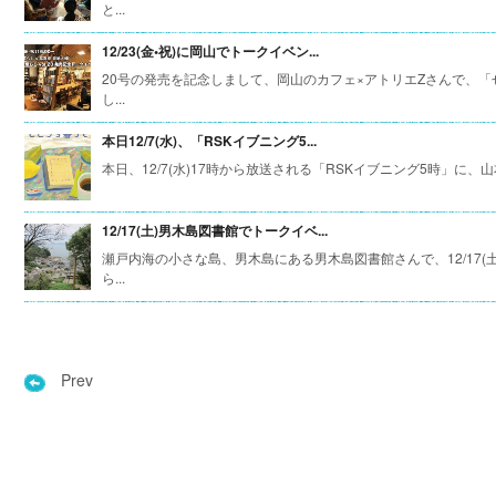
と...
12/23(金•祝)に岡山でトークイベン...
20号の発売を記念しまして、岡山のカフェ×アトリエZさんで、「
し...
本日12/7(水)、「RSKイブニング5...
本日、12/7(水)17時から放送される「RSKイブニング5時」に、山
12/17(土)男木島図書館でトークイベ...
瀬戸内海の小さな島、男木島にある男木島図書館さんで、12/17
ら...
Prev