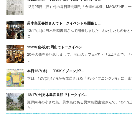
12月25日（日）付の毎日新聞朝刊「今週の本棚」MAGAZINEコーナー
男木島図書館さんでトークイベントを開催し...
12/17(土)に男木島図書館さんで開催しました「わたしたちの
と...
12/23(金•祝)に岡山でトークイベン...
20号の発売を記念しまして、岡山のカフェ×アトリエZさんで、「
し...
本日12/7(水)、「RSKイブニング5...
本日、12/7(水)17時から放送される「RSKイブニング5時」に、山
12/17(土)男木島図書館でトークイベ...
瀬戸内海の小さな島、男木島にある男木島図書館さんで、12/17
ら...