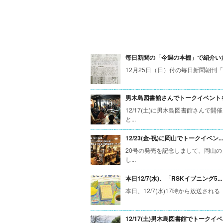
毎日新聞の「今週の本棚」で紹介いただ
12月25日（日）付の毎日新聞朝刊「今週
男木島図書館さんでトークイベントを開
12/17(土)に男木島図書館さん
と...
12/23(金•祝)に岡山でトークイベン...
20号の発売を記念しまして、岡山の
し...
本日12/7(水)、「RSKイブニング5...
本日、12/7(水)17時から放送され
12/17(土)男木島図書館でトークイベ..