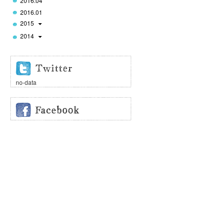
2016.04
2016.01
2015
2014
no-data