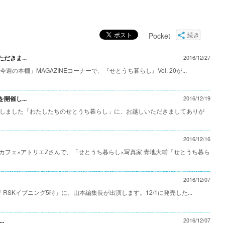
Pocket
続き
きま...
2016/12/27
の本棚」MAGAZINEコーナーで、『せとうち暮らし』Vol. 20が...
催し...
2016/12/19
で開催しました「わたしたちのせとうち暮らし」に、お越しいただきましてありが
2016/12/16
カフェ×アトリエZさんで、「せとうち暮らし×写真家 青地大輔『せとうち暮ら
2016/12/07
る「RSKイブニング5時」に、山本編集長が出演します。12/1に発売した...
.
2016/12/07