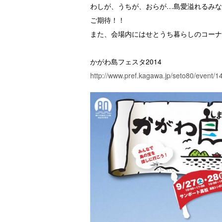
わしが、うちが、おらが…島愛溢れるみな
ご期待！！
また、会場内にはせとうち暮らしのコーナ
かがわ島フェスタ2014
http://www.pref.kagawa.jp/seto80/event/1